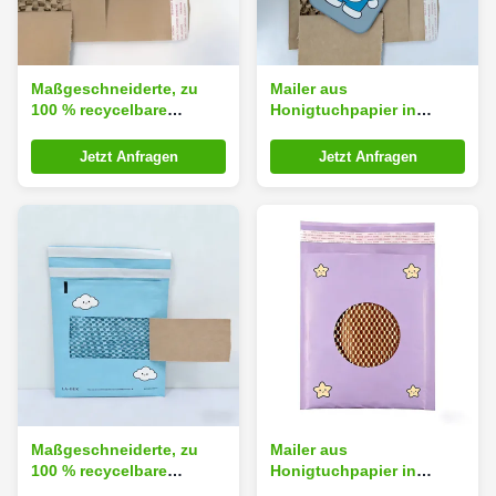
Maßgeschneiderte, zu
Mailer aus
100 % recycelbare
Honigtuchpapier in
Honigwaben-
individueller Größe mit
Papierversandtasche mit
100% recycelbarer
Jetzt Anfragen
Jetzt Anfragen
Honigwaben-
Honigtuchkissenstruktur
Polsterstruktur für
für umweltschützende
umweltfreundliche
Verpackungen
Schutzverpackungen
Maßgeschneiderte, zu
Mailer aus
100 % recycelbare
Honigtuchpapier in
Honigwaben-
individueller Größe mit