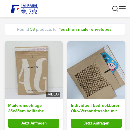
Found
58
products for "
cushion mailer envelopes
"
VIDEO
Mailerumschläge
Individuell bedruckbarer
25x35cm Vollfarbe
Öko-Versandtasche mit
Wabenstruktur und 100%
recycelbarem Kraftpapier
Jetzt Anfragen
Jetzt Anfragen