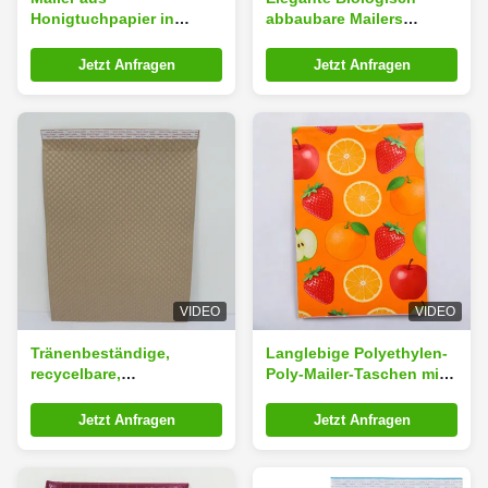
Honigtuchpapier in
abbaubare Mailers
individueller Größe mit
15x20cm Recycling Kraft-
100% recycelbarer
Mailers
Jetzt Anfragen
Jetzt Anfragen
Honigtuchkissenstruktur
für umweltschützende
Verpackungen
VIDEO
VIDEO
Tränenbeständige,
Langlebige Polyethylen-
recycelbare,
Poly-Mailer-Taschen mit
maßgeschneiderte,
selbstklebendem Siegel
geprägte Umschläge,
und individualisierbarem
Jetzt Anfragen
Jetzt Anfragen
30x40cm Mailer-Taschen
Druck für einen sicheren
für die Markierung
Versand