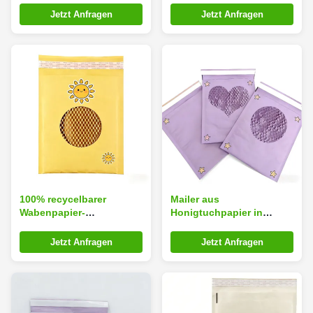
Papierversandtasche mit
100% recycelbarer
Jetzt Anfragen
Jetzt Anfragen
Honigwaben-
Honigtuchkissenstruktur
Polsterstruktur für
für umweltschützende
umweltfreundliche
Verpackungen
Schutzverpackungen
100% recycelbarer
Mailer aus
Wabenpapier-
Honigtuchpapier in
Versandtasche mit
individueller Größe mit
individueller Größe und
100% recycelbarer
Jetzt Anfragen
Jetzt Anfragen
Wabenpolsterstruktur für
Honigtuchkissenstruktur
umweltfreundliche
für umweltschützende
Schutzverpackung
Verpackungen