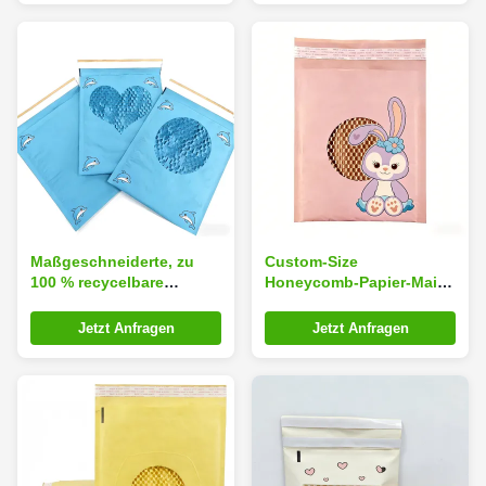
Maßgeschneiderte, zu
Custom-Size
100 % recycelbare
Honeycomb-Papier-Mailer
Honigwaben-
mit 100% recycelbarer
Versandtasche mit
Honeycomb-
Jetzt Anfragen
Jetzt Anfragen
Honigwaben-
Kissenstruktur für
Polsterstruktur für
umweltfreundlichen
umweltfreundliche
Versand
Verpackungen