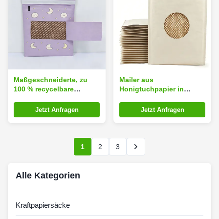
Maßgeschneiderte, zu
Mailer aus
100 % recycelbare
Honigtuchpapier in
Honigwaben-
individueller Größe mit
Papierversandtasche mit
100% recycelbarer
Jetzt Anfragen
Jetzt Anfragen
Honigwaben-
Honigtuchkissenstruktur
Polsterstruktur für
für umweltschützende
umweltfreundliche
Verpackungen
Schutzverpackungen
1
2
3
Alle Kategorien
Kraftpapiersäcke