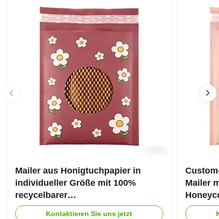
Mailer aus Honigtuchpapier in
Custom-
individueller Größe mit 100%
Mailer 
recycelbarer
Honeyco
Honigtuchkissenstruktur für
umweltf
Kontaktieren Sie uns jetzt