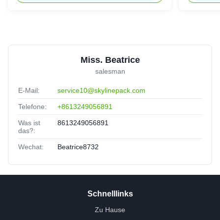
umweltschützende Verpackungen
Miss. Beatrice
salesman
E-Mail:
service10@skylinepack.com
Telefone:
+8613249056891
Was ist
8613249056891
das?:
Wechat:
Beatrice8732
Schnelllinks
Zu Hause