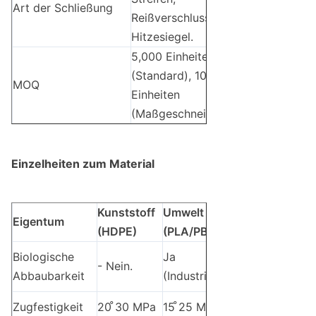
Art der Schließung
Reißverschluss,
Hitzesiegel.
5,000 Einheiten
(Standard), 10.000
MOQ
Einheiten
(Maßgeschneiderte).
Einzelheiten zum Material
Kunststoff
Umwelt
Polyethylen
Eigentum
(HDPE)
(PLA/PBAT)
(LDPE)
Biologische
Ja
Nein
- Nein.
Abbaubarkeit
(Industrie)
(recycelbar)
Zugfestigkeit
20 ̊30 MPa
15 ̊25 MPa
25 ̊35 MPa