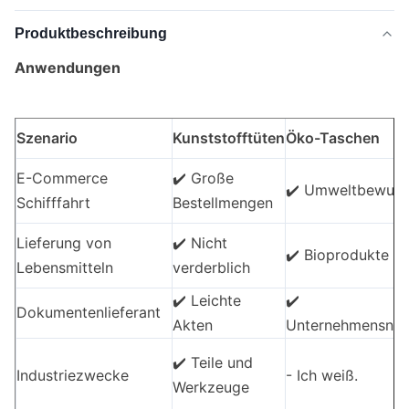
Produktbeschreibung
Anwendungen
Szenario
Kunststofftüten
Öko-Taschen
E-Commerce
✔️ Große
✔️ Umweltbewuss
Schifffahrt
Bestellmengen
Lieferung von
✔️ Nicht
✔️ Bioprodukte
Lebensmitteln
verderblich
✔️ Leichte
✔️
Dokumentenlieferant
Akten
Unternehmensnach
✔️ Teile und
Industriezwecke
- Ich weiß.
Werkzeuge