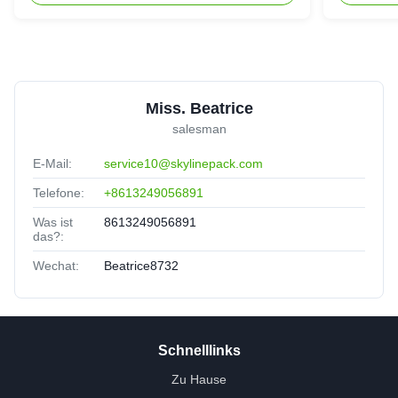
umweltschützende Verpackungen
Miss. Beatrice
salesman
E-Mail:
service10@skylinepack.com
Telefone:
+8613249056891
Was ist
8613249056891
das?:
Wechat:
Beatrice8732
Schnelllinks
Zu Hause