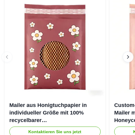
Mailer aus Honigtuchpapier in
Custom-
individueller Größe mit 100%
Mailer 
recycelbarer
Honeyco
Honigtuchkissenstruktur für
umweltf
Kontaktieren Sie uns jetzt