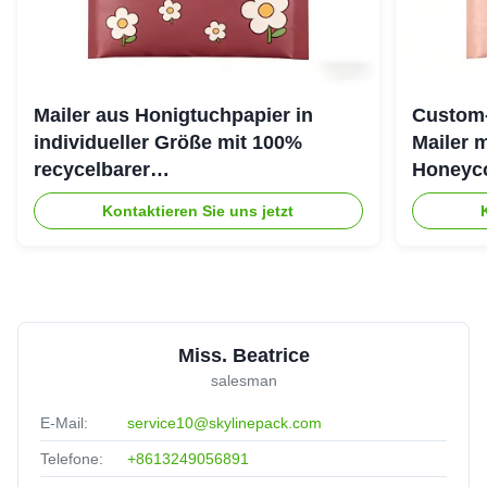
Mailer aus Honigtuchpapier in
Custom-
individueller Größe mit 100%
Mailer 
recycelbarer
Honeyco
Honigtuchkissenstruktur für
umweltf
Kontaktieren Sie uns jetzt
umweltschützende Verpackungen
Miss. Beatrice
salesman
E-Mail:
service10@skylinepack.com
Telefone:
+8613249056891