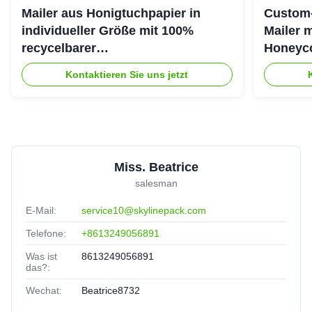
Mailer aus Honigtuchpapier in
Custom-
individueller Größe mit 100%
Mailer 
recycelbarer
Honeyco
Honigtuchkissenstruktur für
umweltf
Kontaktieren Sie uns jetzt
umweltschützende Verpackungen
Miss. Beatrice
salesman
E-Mail:
service10@skylinepack.com
Telefone:
+8613249056891
Was ist
8613249056891
das?:
Wechat:
Beatrice8732