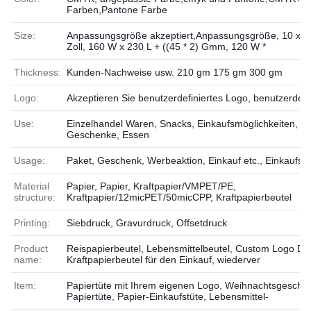
Farben,Pantone Farbe
Size:
Anpassungsgröße akzeptiert,Anpassungsgröße, 10 x 5
Zoll, 160 W x 230 L + ((45 * 2) Gmm, 120 W *
Thickness:
Kunden-Nachweise usw. 210 gm 175 gm 300 gm
Logo:
Akzeptieren Sie benutzerdefiniertes Logo, benutzerdefin
Use:
Einzelhandel Waren, Snacks, Einkaufsmöglichkeiten,
Geschenke, Essen
Usage:
Paket, Geschenk, Werbeaktion, Einkauf etc., Einkaufsb
Material
Papier, Papier, Kraftpapier/VMPET/PE,
structure:
Kraftpapier/12micPET/50micCPP, Kraftpapierbeutel
Printing:
Siebdruck, Gravurdruck, Offsetdruck
Product
Reispapierbeutel, Lebensmittelbeutel, Custom Logo Dr
name:
Kraftpapierbeutel für den Einkauf, wiederver
Item:
Papiertüte mit Ihrem eigenen Logo, Weihnachtsgesche
Papiertüte, Papier-Einkaufstüte, Lebensmittel-