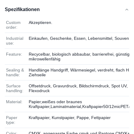
Spezifikationen
Custom
Akzeptieren.
order:
Industrial
Einkaufen, Geschenke, Essen, Lebensmittel, Souvenirs
use:
Feature:
Recycelbar, biologisch abbaubar, barrierefrei, günstig,
mikrowellenfähig
Sealing &
Handlänge Handgriff, Wärmesiegel, verdreht, flach Hand
handle:
Ziehseile
Surface
Offsetdruck, Gravurdruck, Bildschirmdruck, Spot UV,
handling:
Flexodruck
Material:
Papier,weißes oder braunes
Kraftpapier,Laminatmaterial,Kraftpapier50/12micPET/
Paper
Kraftpapier, Kunstpapier, Pappe, Fettpapier
type:
Color:
CMYK, angepasste Farbe,cmyk und Pantone,CMYK+6