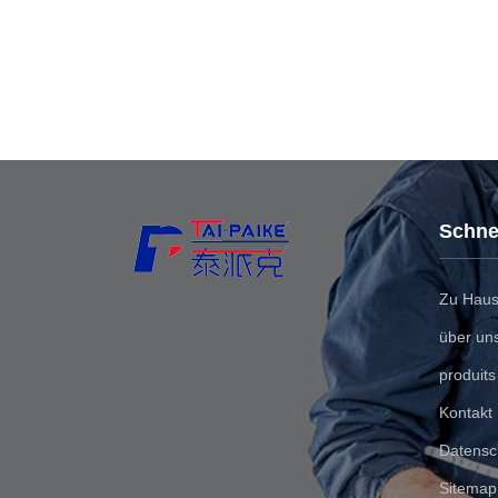
Schnel
Zu Hau
über un
produits
Kontakt
Datensc
Sitemap