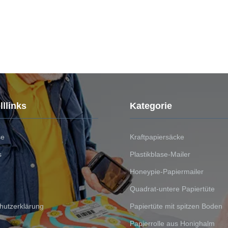
llinks
Kategorie
se
Kraftpapiersäcke
s
Plastikblase-Mailer
Honeypie-Papiermailer
Quadrat-untere Papiertüte
hutzerklärung
Papiertüte mit spitzen Boden
Papierrolle aus Honighalm