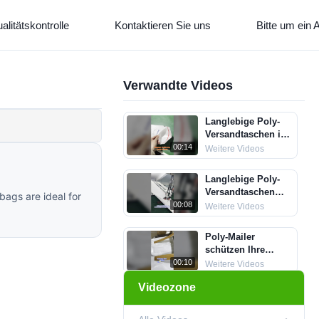
alitätskontrolle
Kontaktieren Sie uns
Bitte um ein 
Verwandte Videos
Langlebige Poly-
Versandtaschen im
Großhandel direkt
00:14
Weitere Videos
ab Werk
Langlebige Poly-
Versandtaschen
ags are ideal for
sichern Ihre
00:08
Weitere Videos
Sendungen
Poly-Mailer
schützen Ihre
Sendungen
00:10
Weitere Videos
Videozone
Umweltfreundliche
Wabenpapier-