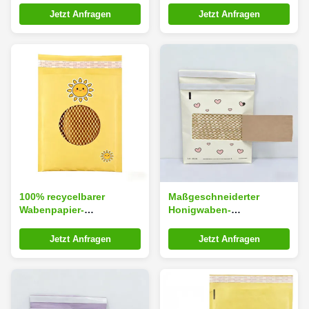
100% recycelbarer
100% recycelbarer
Jetzt Anfragen
Jetzt Anfragen
Honigtuchkissenstruktur
Honigtuchkissenstruktur
für umweltschützende
für umweltschützende
Verpackungen
Verpackungen
100% recycelbarer
Maßgeschneiderter
Wabenpapier-
Honigwaben-
Versandtasche mit
Papierversandtasche mit
individueller Größe und
100 % recycelbarer
Jetzt Anfragen
Jetzt Anfragen
Wabenpolsterstruktur für
Honigwaben-
umweltfreundliche
Polsterstruktur für
Schutzverpackung
umweltfreundlichen
Schutzversand