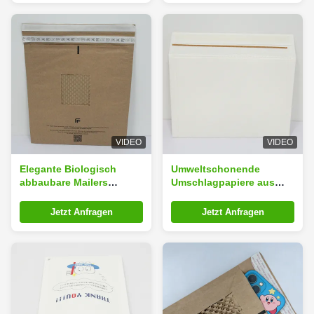
VIDEO
VIDEO
Elegante Biologisch
Umweltschonende
abbaubare Mailers
Umschlagpapiere aus
15x20cm Recycling Kraft-
Wellpappe 30x40cm für
Mailers
zerbrechliche
Jetzt Anfragen
Jetzt Anfragen
Gegenstände