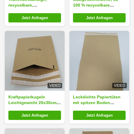
recycelbare,
100 % recycelbare
maßgeschneiderte,
Honigwaben-
geprägte Umschläge,
Papierversandtasche mit
Jetzt Anfragen
Jetzt Anfragen
30x40cm Mailer-Taschen
Honigwaben-
für die Markierung
Polsterstruktur für
umweltfreundliche
Schutzverpackungen
VIDEO
VIDEO
Kraftpapierkugeln
Leckdichte Papiertüten
Leichtgewicht 20x30cm
mit spitzen Boden
Langlebiges recyceltes
15x20cm Stapelbares
Papier Mailer
Design
Jetzt Anfragen
Jetzt Anfragen