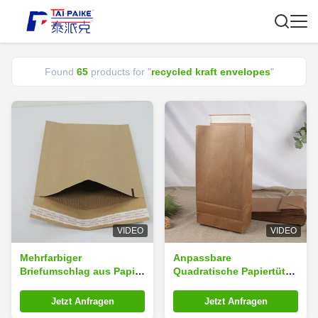
Found
65
products for "
recycled kraft envelopes
"
VIDEO
VIDEO
Mehrfarbiger
Anpassbare
Briefumschlag aus Papier
Quadratische Papiertüte
12x18cm Verstärkte
10x15cm
Kanten Recycling
Recyclingpapierumschläge
Jetzt Anfragen
Jetzt Anfragen
Kraftumschläge