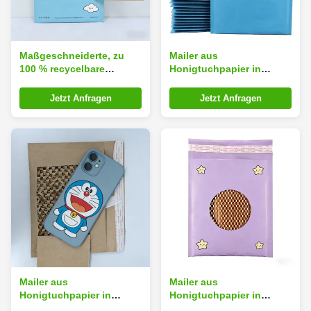
Maßgeschneiderte, zu
Mailer aus
100 % recycelbare
Honigtuchpapier in
Honigwaben-
individueller Größe mit
Papierversandtasche mit
100% recycelbarer
Jetzt Anfragen
Jetzt Anfragen
Honigwaben-
Honigtuchkissenstruktur
Polsterstruktur für
für umweltschützende
umweltfreundliche
Verpackungen
Schutzverpackungen
Mailer aus
Mailer aus
Honigtuchpapier in
Honigtuchpapier in
individueller Größe mit
individueller Größe mit