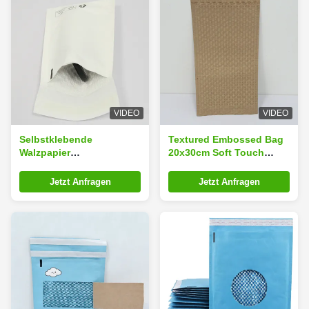
VIDEO
VIDEO
Selbstklebende
Textured Embossed Bag
Walzpapier
20x30cm Soft Touch
Umschlagstüte 10x15cm
Wiederverwendbare
wasserdicht
Versandumschläge
Jetzt Anfragen
Jetzt Anfragen