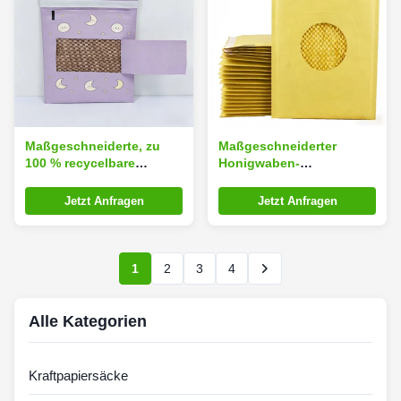
Maßgeschneiderte, zu
Maßgeschneiderter
100 % recycelbare
Honigwaben-
Honigwaben-
Papierversender mit
Papierversandtasche mit
Honigwaben-
Jetzt Anfragen
Jetzt Anfragen
Honigwaben-
Polsterstruktur und 100
Polsterstruktur für
% recycelbarem Öko-
umweltfreundliche
Schutzversender
Schutzverpackungen
1
2
3
4
Alle Kategorien
Kraftpapiersäcke