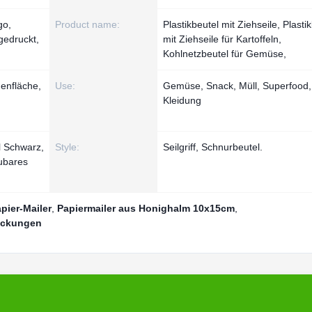
go,
Product name:
Plastikbeutel mit Ziehseile, Plasti
gedruckt,
mit Ziehseile für Kartoffeln,
Kohlnetzbeutel für Gemüse,
enfläche,
Use:
Gemüse, Snack, Müll, Superfood,
Kleidung
l Schwarz,
Style:
Seilgriff, Schnurbeutel.
ubares
pier-Mailer
,
Papiermailer aus Honighalm 10x15cm
,
ackungen