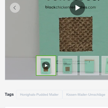
Tags
Honighals-Pudded Mailer
Kissen-Mailer-Umschläge