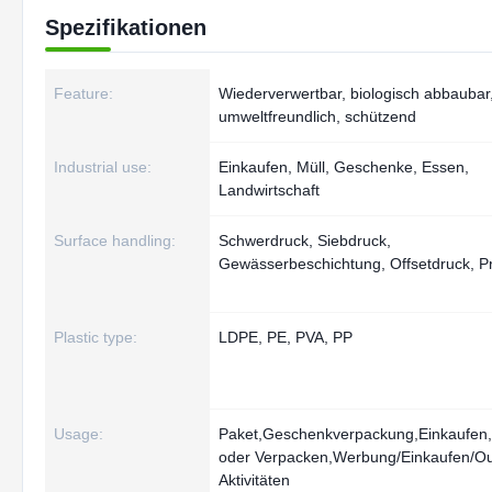
Spezifikationen
Feature:
Wiederverwertbar, biologisch abbaubar
umweltfreundlich, schützend
Industrial use:
Einkaufen, Müll, Geschenke, Essen,
Landwirtschaft
Surface handling:
Schwerdruck, Siebdruck,
Gewässerbeschichtung, Offsetdruck, P
Plastic type:
LDPE, PE, PVA, PP
Usage:
Paket,Geschenkverpackung,Einkaufen,
oder Verpacken,Werbung/Einkaufen/Ou
Aktivitäten