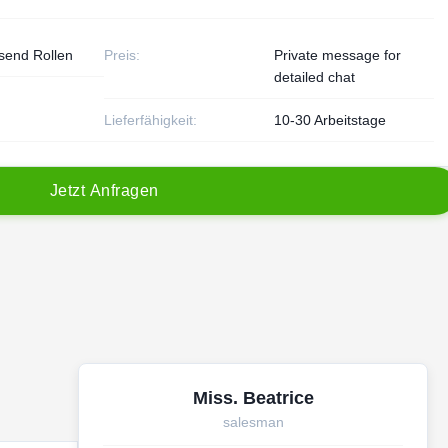
send Rollen
Preis:
Private message for
detailed chat
Lieferfähigkeit:
10-30 Arbeitstage
J
e
t
z
t
A
n
f
r
a
g
e
n
Miss. Beatrice
salesman