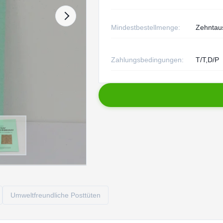
Mindestbestellmenge:
Zehntau
Zahlungsbedingungen:
T/T,D/P
Umweltfreundliche Posttüten