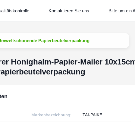
alitätskontrolle
Kontaktieren Sie uns
Bitte um ein 
 Umweltschonende Papierbeutelverpackung
rer Honighalm-Papier-Mailer 10x15c
apierbeutelverpackung
ten
Markenbezeichnung:
TAI-PAIKE