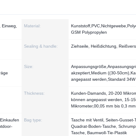
, Einweg,
Material:
Kunststoff,PVC,Nichtgewebe,Poly
GSM Polypropylen
Sealing & handle:
Ziehseile, Heißdichtung, Reißvers
Size:
Anpassungsgröße,Anpassungsgr
räge
akzeptiert,Medium ((30-50cm),K
angepasst werden,Standard 34W 
Thickness:
Kunden-Damands, 20-200 Mikrom
können angepasst werden, 15-15
Mikrometer,00,05 mm bis 0,3 mm
Einkaufen
Bag type:
Tasche mit Ventil, Seiten-Gusset-
tdoor-
Quadrat-Boden-Tasche, Schrump
Tasche, Baumwoll-Tie-Plastik