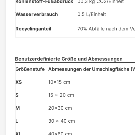
Kohlenstoff-Fußabdruck
00,3 kg CO2/Einheit
Wasserverbrauch
0.5 L/Einheit
Recyclinganteil
70% Abfälle nach dem Ve
Benutzerdefinierte Größe und Abmessungen
Größenstufe
Abmessungen der Umschlagfläche (
XS
10x15 cm
S
15 x 20 cm
M
20x30 cm
L
30 x 40 cm
XL
40x60 cm