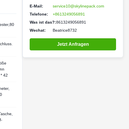
E-Mail:
service10@skylinepack.com
Telefone:
+8613249056891
Was ist das?:
8613249056891
ester,80
Wechat:
Beatrice8732
chluss.
Jetzt Anfragen
öße
ann
* 42
eter,
0
Tasche,
f-