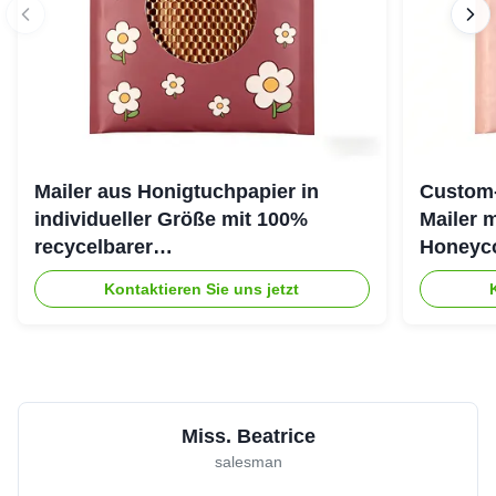
Mailer aus Honigtuchpapier in
Custom-
individueller Größe mit 100%
Mailer 
recycelbarer
Honeyco
Honigtuchkissenstruktur für
umweltf
Kontaktieren Sie uns jetzt
umweltschützende Verpackungen
Miss. Beatrice
salesman